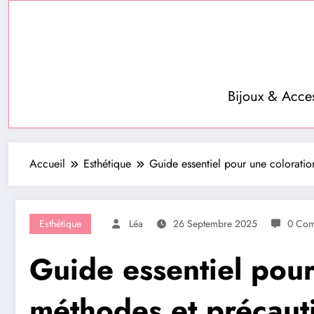
Aller
au
contenu
Bijoux & Acce
Accueil
Esthétique
Guide essentiel pour une coloratio
Esthétique
Léa
26 Septembre 2025
0 Com
Guide essentiel pour
méthodes et précaut